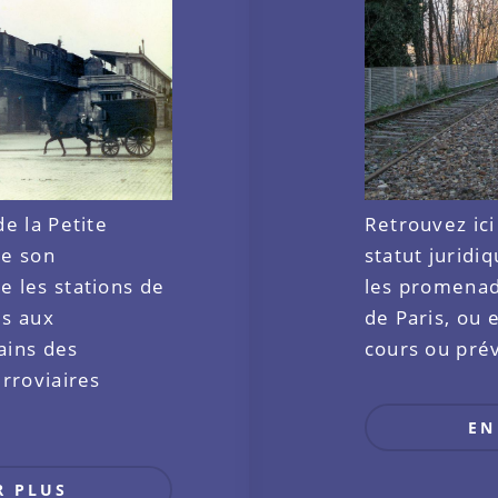
de la Petite
Retrouvez ici
de son
statut juridi
e les stations de
les promenade
es aux
de Paris, ou 
ains des
cours ou pré
erroviaires
.
EN
R PLUS