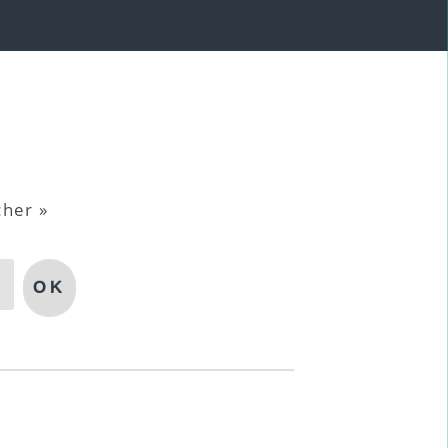
cher »
OK