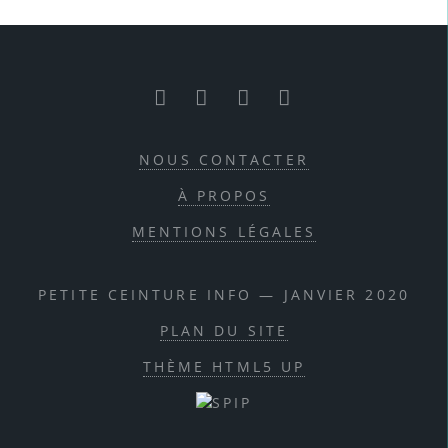
RSS
Facebook
Twitter
Youtube
NOUS CONTACTER
À PROPOS
MENTIONS LÉGALES
PETITE CEINTURE INFO — JANVIER 2020
PLAN DU SITE
THÈME HTML5 UP