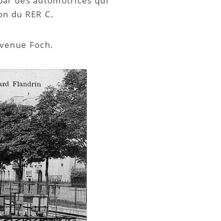
 par des automotrices qui
ion du RER C.
Avenue Foch.