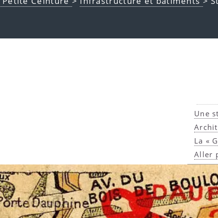
a Petite Ceinture
>
Infrastructure et bâtiments
> S
Une s
Archi
La « 
Aller 