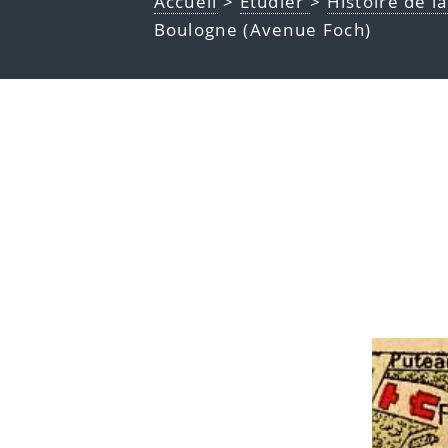
Accueil
>
Étudier
>
Histoire de l
Boulogne (Avenue Foch)