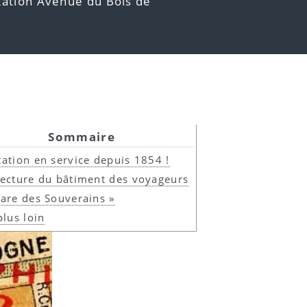
tation Avenue du Bois de
Sommaire
tation en service depuis 1854 !
tecture du bâtiment des voyageurs
Gare des Souverains »
plus loin