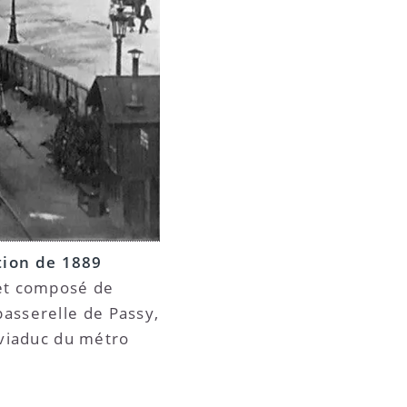
tion de 1889
» et composé de
passerelle de Passy,
 viaduc du métro