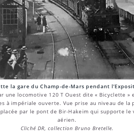
itte la gare du Champ-de-Mars pendant l’Exposi
par une locomotive 120 T Ouest dite « Bicyclette 
 à impériale ouverte. Vue prise au niveau de la 
placée par le pont de Bir-Hakeim qui supporte le
aérien.
Cliché DR, collection Bruno Bretelle.